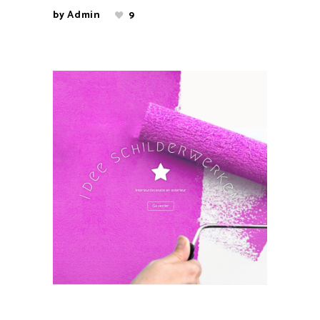
by
Admin
9