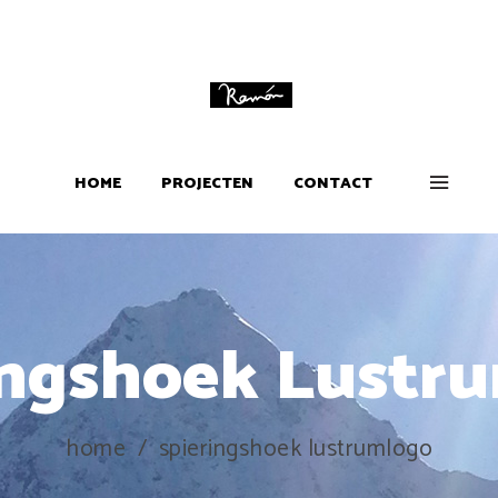
HOME
PROJECTEN
CONTACT
ingshoek Lustr
home
/
spieringshoek lustrumlogo