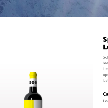
S
L
Sch
haa
lus
op:
lus
C
Lo