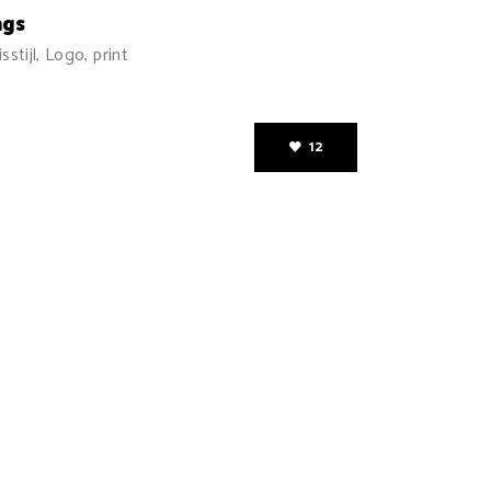
ags
sstijl, Logo, print
12