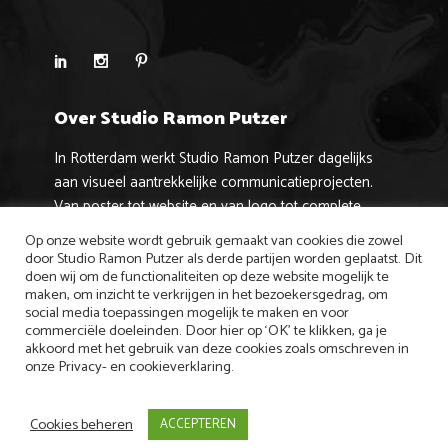
Over Studio Ramon Putzer
In Rotterdam werkt Studio Ramon Putzer dagelijks
aan visueel aantrekkelijke communicatieprojecten.
Van poster tot website en van logo tot complete
huisstijl!
Op onze website wordt gebruik gemaakt van cookies die zowel
door Studio Ramon Putzer als derde partijen worden geplaatst. Dit
Privacybeleid
doen wij om de functionaliteiten op deze website mogelijk te
maken, om inzicht te verkrijgen in het bezoekersgedrag, om
Studio Ramon Putzer gaat zorgvuldig om met
social media toepassingen mogelijk te maken en voor
commerciële doeleinden. Door hier op ‘OK’ te klikken, ga je
persoonlijke gegevens. Lees er meer over in ons
akkoord met het gebruik van deze cookies zoals omschreven in
privacybeleid
.
onze Privacy- en cookieverklaring.
Cookies beheren
ACCEPTEREN